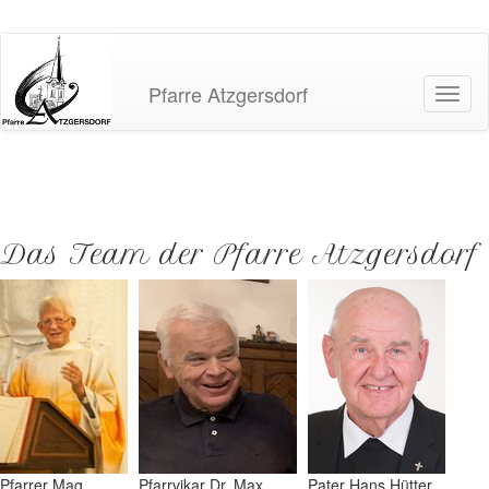
Pfarre Atzgersdorf
Navig
Das Team der Pfarre Atzgersdorf
Pfarrer Mag.
Pfarrvikar Dr. Max
Pater Hans Hütter